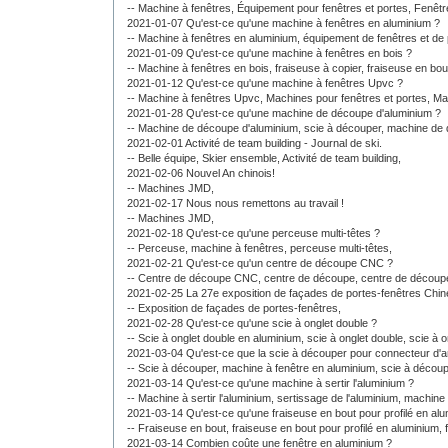
--
Machine à fenêtres,
Équipement pour fenêtres et portes,
Fenêtr
2021-01-07 Qu'est-ce qu'une machine à fenêtres en aluminium ?
--
Machine à fenêtres en aluminium,
équipement de fenêtres et de
2021-01-09 Qu'est-ce qu'une machine à fenêtres en bois ?
--
Machine à fenêtres en bois,
fraiseuse à copier,
fraiseuse en bou
2021-01-12 Qu'est-ce qu'une machine à fenêtres Upvc ?
--
Machine à fenêtres Upvc,
Machines pour fenêtres et portes,
Ma
2021-01-28 Qu'est-ce qu'une machine de découpe d'aluminium ?
--
Machine de découpe d'aluminium,
scie à découper,
machine de 
2021-02-01 Activité de team building - Journal de ski.
--
Belle équipe,
Skier ensemble,
Activité de team building,
2021-02-06 Nouvel An chinois!
--
Machines JMD,
2021-02-17 Nous nous remettons au travail !
--
Machines JMD,
2021-02-18 Qu'est-ce qu'une perceuse multi-têtes ?
--
Perceuse,
machine à fenêtres,
perceuse multi-têtes,
2021-02-21 Qu'est-ce qu'un centre de découpe CNC ?
--
Centre de découpe CNC,
centre de découpe,
centre de découp
2021-02-25 La 27e exposition de façades de portes-fenêtres Chi
--
Exposition de façades de portes-fenêtres,
2021-02-28 Qu'est-ce qu'une scie à onglet double ?
--
Scie à onglet double en aluminium,
scie à onglet double,
scie à o
2021-03-04 Qu'est-ce que la scie à découper pour connecteur d'
--
Scie à découper,
machine à fenêtre en aluminium,
scie à découp
2021-03-14 Qu'est-ce qu'une machine à sertir l'aluminium ?
--
Machine à sertir l'aluminium,
sertissage de l'aluminium,
machine à
2021-03-14 Qu'est-ce qu'une fraiseuse en bout pour profilé en al
--
Fraiseuse en bout,
fraiseuse en bout pour profilé en aluminium,
2021-03-14 Combien coûte une fenêtre en aluminium ?