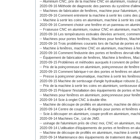
--
Aluminium CNC,
prix de la machine CNC en aluminium,
routeur 
2020-09-16 Méthode de diagnostic des pannes du système d'alim
--
Machines de fabrication de fenêtres,
machine pour l'aluminium,
2020-09-16 Comment entretenir la machine à sertir les coins des 
--
Machine à sertir les coins en aluminium,
machine à sertir les co
2020-09-16 Comment choisir une fenêtre et un panneau en alumin
--
Fraiseuse CNC en aluminium,
routeur CNC en aluminium,
machi
2020-09-16 Les températures estivales élevées arrivent, comment e
--
Machines pour portes fenêtres,
Machines pour fenêtres,
Machin
2020-09-16 Trois problèmes courants lors de l'achat de portes et
--
Machine à fenêtres,
machine CNC en aluminium,
machines à fe
2020-09-16 Comment l’industrie des portes et fenêtres devrait-elle
--
Équipement de fabrication de fenêtres,
Machine à fenêtres,
Mach
2020-09-15 Problèmes et méthodes auxquels il convient de prêter 
--
Prix ​​de la poinçonneuse en aluminium,
poinçonneuse de fenêtre
2020-09-15 Comment fabrique-t-on des portes et fenêtres en alum
--
Presse à poinçonner pneumatique,
machine à sertir les fenêtre
2020-09-15 Machine de sertissage d'angle hydraulique robuste (
--
Prix ​​de la machine à sertir les coins en aluminium,
sertisseuse d
2020-09-15 Préparer l'installation des équipements de portes et fe
--
Machines pour fenêtres en aluminium,
poinçonneuse pour fenêt
2020-09-14 Scie à onglet CNC à double tête.
--
Machine de découpe de profilés en aluminium,
machine de déco
2020-09-14 Centre de coupe à 45 degrés pour portes et fenêtres 
--
Scie à découper en aluminium,
coupe-profil en aluminium,
machi
2020-09-14 Machines Cie., Ltd de JMD.
--
usinage de l'aluminium près de chez moi,
CNC en aluminium,
ma
2020-09-14 L'utilisation d'équipements de portes et fenêtres en a
--
Machine de découpe de profilés en aluminium,
machine à sertir 
2020-09-14 Maintenance des équipements de traitement des alliag