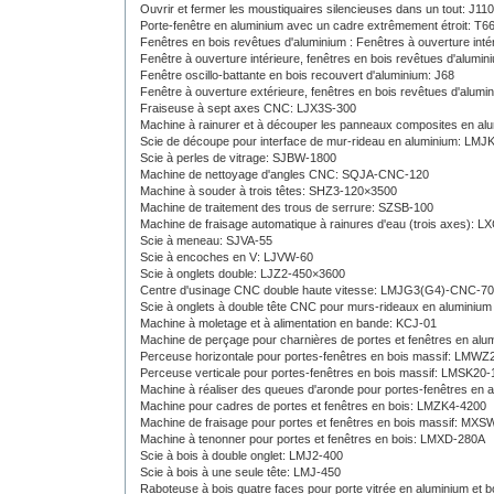
Ouvrir et fermer les moustiquaires silencieuses dans un tout: J110
Porte-fenêtre en aluminium avec un cadre extrêmement étroit: T6
Fenêtres en bois revêtues d'aluminium : Fenêtres à ouverture inté
Fenêtre à ouverture intérieure, fenêtres en bois revêtues d'alumin
Fenêtre oscillo-battante en bois recouvert d'aluminium: J68
Fenêtre à ouverture extérieure, fenêtres en bois revêtues d'alumi
Fraiseuse à sept axes CNC: LJX3S-300
Machine à rainurer et à découper les panneaux composites en a
Scie de découpe pour interface de mur-rideau en aluminium: LMJ
Scie à perles de vitrage: SJBW-1800
Machine de nettoyage d'angles CNC: SQJA-CNC-120
Machine à souder à trois têtes: SHZ3-120×3500
Machine de traitement des trous de serrure: SZSB-100
Machine de fraisage automatique à rainures d'eau (trois axes): L
Scie à meneau: SJVA-55
Scie à encoches en V: LJVW-60
Scie à onglets double: LJZ2-450×3600
Centre d'usinage CNC double haute vitesse: LMJG3(G4)-CNC-7
Scie à onglets à double tête CNC pour murs-rideaux en aluminiu
Machine à moletage et à alimentation en bande: KCJ-01
Machine de perçage pour charnières de portes et fenêtres en al
Perceuse horizontale pour portes-fenêtres en bois massif: LMWZ
Perceuse verticale pour portes-fenêtres en bois massif: LMSK20-
Machine à réaliser des queues d'aronde pour portes-fenêtres en 
Machine pour cadres de portes et fenêtres en bois: LMZK4-4200
Machine de fraisage pour portes et fenêtres en bois massif: MX
Machine à tenonner pour portes et fenêtres en bois: LMXD-280A
Scie à bois à double onglet: LMJ2-400
Scie à bois à une seule tête: LMJ-450
Raboteuse à bois quatre faces pour porte vitrée en aluminium et 