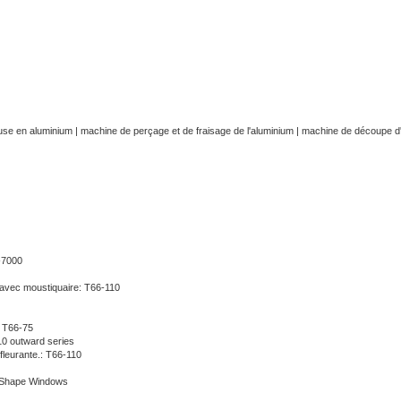
euse en aluminium
|
machine de perçage et de fraisage de l'aluminium
|
machine de découpe d
-7000
e avec moustiquaire: T66-110
: T66-75
10 outward series
ffleurante.: T66-110
ty Shape Windows