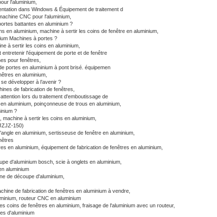
pour l'aluminium,
entation dans Windows & Équipement de traitement d
machine CNC pour l'aluminium,
portes battantes en aluminium ?
ins en aluminium,
machine à sertir les coins de fenêtre en aluminium,
ium Machines à portes ?
ne à sertir les coins en aluminium,
ntretenir l'équipement de porte et de fenêtre
es pour fenêtres,
 de portes en aluminium à pont brisé. équipemen
nêtres en aluminium,
 se développer à l’avenir ?
ines de fabrication de fenêtres,
attention lors du traitement d'emboutissage de
 en aluminium,
poinçonneuse de trous en aluminium,
inium ?
s,
machine à sertir les coins en aluminium,
LJZJZ-150)
'angle en aluminium,
sertisseuse de fenêtre en aluminium,
nêtres
res en aluminium,
équipement de fabrication de fenêtres en aluminium,
upe d'aluminium bosch,
scie à onglets en aluminium,
en aluminium
ne de découpe d'aluminium,
chine de fabrication de fenêtres en aluminium à vendre,
luminium, routeur CNC en aluminium
les coins de fenêtres en aluminium,
fraisage de l'aluminium avec un routeur,
es d'aluminium