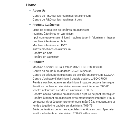
Home
About Us
Centre de R&D sur les machines en aluminium
Centre de R&D sur les machines à bois
Produits Catégories
Ligne de production de fenêtres en aluminium
machine à fenêtres en aluminium
|
poinçonneuse en aluminium
|
machine à sertir l'aluminium
|
frais
machine à fenêtres en bois
Machine à fenêtres en PVC
Autres machines en aluminium
Fenêtre en bois
Fenêtre en aluminium
Produits
Machine à sertir CNC à 4 têtes: MDZJ-CNC-2800 x3900
Centre de coupe à 45 degrés: LJG2S-500*6500
Centre de découpe et d'usinage de profilés en aluminium: LJZX4A
Centre d'usinage d'aluminium à double station: LJSQX-7000
Fenêtre oscillo-battante en aluminium à rupture de pont thermiqu
Fenêtres doubles en aluminium à ouverture intérieure: T66-85
fenêtre affleurante à cadre en aluminium: T66-85
Fenêtre oscillo-battante en aluminium à rupture de pont thermique
Fenêtre à battant en aluminium avec moustiquaire intégrée: T66-1
Ventilateur étroit à ouverture extérieure intégré à la moustiquaire a
fenêtre à guillotine cachée en aluminium: T66-75
Série de fenêtres de formes spéciales - fenêtre en bois: Special
fenêtre à battants en aluminium: T66-75 with screen