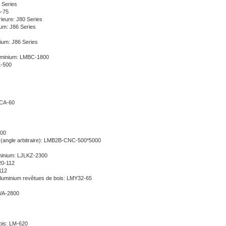
 Series
6-75
rieure: J80 Series
ium: J86 Series
nium: J86 Series
luminium: LMBC-1800
K-500
XCA-60
000
m (angle arbitraire): LMB2B-CNC-500*5000
uminium: LJLKZ-2300
20-112
112
aluminium revêtues de bois: LMY32-65
SWA-2800
bois: LM-620