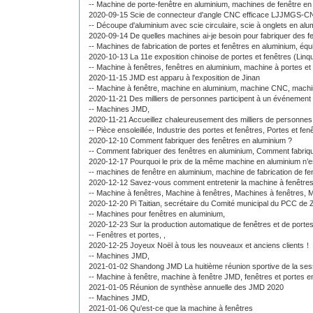
--
Machine de porte-fenêtre en aluminium,
machines de fenêtre en
2020-09-15 Scie de connecteur d'angle CNC efficace LJJMGS-
--
Découpe d'aluminium avec scie circulaire,
scie à onglets en al
2020-09-14 De quelles machines ai-je besoin pour fabriquer des f
--
Machines de fabrication de portes et fenêtres en aluminium,
équ
2020-10-13 La 11e exposition chinoise de portes et fenêtres (Linq
--
Machine à fenêtres,
fenêtres en aluminium,
machine à portes et 
2020-11-15 JMD est apparu à l'exposition de Jinan
--
Machine à fenêtre,
machine en aluminium,
machine CNC,
machin
2020-11-21 Des milliers de personnes participent à un événement ·
--
Machines JMD,
2020-11-21 Accueillez chaleureusement des milliers de personnes p
--
Pièce ensoleillée,
Industrie des portes et fenêtres,
Portes et fen
2020-12-10 Comment fabriquer des fenêtres en aluminium ?
--
Comment fabriquer des fenêtres en aluminium,
Comment fabriqu
2020-12-17 Pourquoi le prix de la même machine en aluminium n’es
--
machines de fenêtre en aluminium,
machine de fabrication de f
2020-12-12 Savez-vous comment entretenir la machine à fenêtres 
--
Machine à fenêtres,
Machine à fenêtres,
Machines à fenêtres,
M
2020-12-20 Pi Taitian, secrétaire du Comité municipal du PCC de Zo
--
Machines pour fenêtres en aluminium,
2020-12-23 Sur la production automatique de fenêtres et de portes
--
Fenêtres et portes,
,
2020-12-25 Joyeux Noël à tous les nouveaux et anciens clients！
--
Machines JMD,
2021-01-02 Shandong JMD La huitième réunion sportive de la ses
--
Machine à fenêtre,
machine à fenêtre JMD,
fenêtres et portes e
2021-01-05 Réunion de synthèse annuelle des JMD 2020
--
Machines JMD,
2021-01-06 Qu'est-ce que la machine à fenêtres