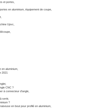
es et portes,
 portes en aluminium,
équipement de coupe,
t,
chine Upvc,
découpe,
e en aluminium,
ne 2021
nglet,
angle CNC ?
er à connecteur d'angle,
 sertir,
uminium ?
fraiseuse en bout pour profilé en aluminium,