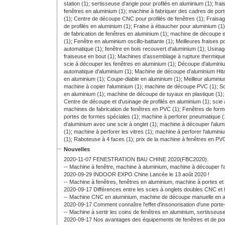
station (1);
sertisseuse d'angle pour profilés en aluminium (1);
fra
fenêtres en aluminium (1);
machine à fabriquer des cadres de port
(1);
Centre de découpe CNC pour profilés de fenêtres (1);
Fraisag
de profilés en aluminium (1);
Fraise à ébaucher pour aluminium (1
de fabrication de fenêtres en aluminium (1);
machine de découpe 
(1);
Fenêtre en aluminium oscillo-battante (1);
Meilleures fraises p
automatique (1);
fenêtre en bois recouvert d'aluminium (1);
Usinag
fraiseuse en bout (1);
Machines d'assemblage à rupture thermique
scie à découper les fenêtres en aluminium (1);
Découpe d'alumini
automatique d'aluminium (1);
Machine de découpe d'aluminium Hita
en aluminium (1);
Coupe-diable en aluminium (1);
Meilleur alumini
machine à copier l'aluminium (1);
machine de découpe PVC (1);
Sc
en aluminium (1);
machine de découpe de tuyaux en plastique (1)
Centre de découpe et d'usinage de profilés en aluminium (1);
scie 
machines de fabrication de fenêtres en PVC (1);
Fenêtres de form
portes de formes spéciales (1);
machine à perforer pneumatique (
d'aluminium avec une scie à onglet (1);
machine à découper l'alu
(1);
machine à perforer les vitres (1);
machine à perforer l'alumini
(1);
Raboteuse à 4 faces (1);
prix de la machine à fenêtres en PVC
Nouvelles
2020-11-07 FENESTRATION BAU CHINE 2020(FBC2020).
--
Machine à fenêtre,
machine à aluminium,
machine à découper l'
2020-09-29 INDOOR EXPO Chine Lancée le 13 août 2020 !
--
Machine à fenêtres,
fenêtres en aluminium,
machine à portes et 
2020-09-17 Différences entre les scies à onglets doubles CNC et l
--
Machine CNC en aluminium,
machine de découpe manuelle en 
2020-09-17 Comment connaître l'effet d'insonorisation d'une porte
--
Machine à sertir les coins de fenêtres en aluminium,
sertisseuse
2020-09-17 Nos avantages des équipements de fenêtres et de por