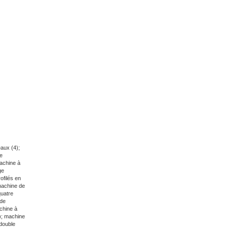
aux (4);
e
achine à
ge
ofilés en
achine de
quatre
de
chine à
);
machine
double