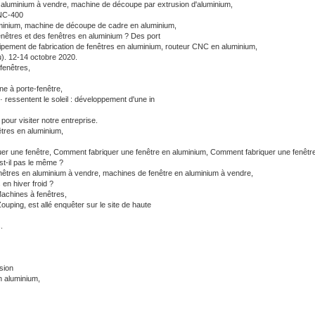
 aluminium à vendre,
machine de découpe par extrusion d'aluminium,
CNC-400
uminium,
machine de découpe de cadre en aluminium,
enêtres et des fenêtres en aluminium ? Des port
ipement de fabrication de fenêtres en aluminium,
routeur CNC en aluminium,
u). 12-14 octobre 2020.
fenêtres,
e à porte-fenêtre,
 ressentent le soleil : développement d'une in
our visiter notre entreprise.
êtres en aluminium,
er une fenêtre,
Comment fabriquer une fenêtre en aluminium,
Comment fabriquer une fenêtre
t-il pas le même ?
enêtres en aluminium à vendre,
machines de fenêtre en aluminium à vendre,
en hiver froid ?
achines à fenêtres,
uping, est allé enquêter sur le site de haute
.
sion
n aluminium,