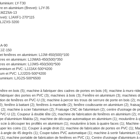
luminium: LY-T30
re en aluminium (Brevet): LJY-35
: LMZZ6A-13
Brevet): LJAXF1-270*115
): LJZXS-3200
JA-90
JZJZ-150
 et fenêtres en aluminium: LJJM-450(500)*100
êtres en aluminium: LJJMAS-450(500)*350
êtres en aluminium: LJJMS-450(500)*500
 aluminium et PVC: LJJ2AX-500*4200
minium et PVC: LJJ2DS-500*4200
aluminium: LJG2S-500*6500
nêtre en bois (5);
machine à fabriquer des cadres de portes en bois (4);
machine à murs-ride
fabriquer des portes en PVC (3);
machines à bois (3);
Fenêtre en aluminium (3);
machines d
tion de fenêtres en PVC-U (3);
machine à percer les trous de serrure de porte en bois (2);
m
2);
fenêtre à battant (2);
fenêtres à manivelle (2);
fenêtre coulissante en aluminium (2);
fraisa
 (2);
machine à scier l'aluminium (2);
Fraisage CNC de l'aluminium (2);
centre d'usinage de pr
 PVC-U (2);
Coupeur à double tête (2);
machine de fabrication de fenêtres en aluminium (2);
m
e d'aluminium Makita (2);
machine de découpe automatique en aluminium (1);
moulurière à 
;
scie à découper les profilés en aluminium (1);
moulurière à bois à quatre faces (1);
Machine 
per les coins (1);
Couper à angle droit (1);
machine de fabrication de portes en PVC (1);
Ma
à angle de 45 degrés (1);
Coupe-tubes PVC automatique (1);
machine à sertir l'aluminium (1
 (1);
machine portable de fabrication de fenêtres en PVC (1);
Centre d'usinage d'aluminium à 