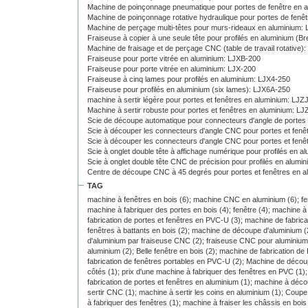
Machine de poinçonnage pneumatique pour portes de fenêtre en a
Machine de poinçonnage rotative hydraulique pour portes de fenêt
Machine de perçage multi-têtes pour murs-rideaux en aluminium
Fraiseuse à copier à une seule tête pour profilés en aluminium (
Machine de fraisage et de perçage CNC (table de travail rotative
Fraiseuse pour porte vitrée en aluminium: LJXB-200
Fraiseuse pour porte vitrée en aluminium: LJX-200
Fraiseuse à cinq lames pour profilés en aluminium: LJX4-250
Fraiseuse pour profilés en aluminium (six lames): LJX6A-250
machine à sertir légère pour portes et fenêtres en aluminium: LJZ
Machine à sertir robuste pour portes et fenêtres en aluminium: L
Scie de découpe automatique pour connecteurs d'angle de portes
Scie à découper les connecteurs d'angle CNC pour portes et fen
Scie à découper les connecteurs d'angle CNC pour portes et fen
Scie à onglet double tête à affichage numérique pour profilés en
Scie à onglet double tête CNC de précision pour profilés en alu
Centre de découpe CNC à 45 degrés pour portes et fenêtres en 
TAG
machine à fenêtres en bois (6);
machine CNC en aluminium (6);
fe
machine à fabriquer des portes en bois (4);
fenêtre (4);
machine à 
fabrication de portes et fenêtres en PVC-U (3);
machine de fabrica
fenêtres à battants en bois (2);
machine de découpe d'aluminium (
d'aluminium par fraiseuse CNC (2);
fraiseuse CNC pour aluminium
aluminium (2);
Belle fenêtre en bois (2);
machine de fabrication de
fabrication de fenêtres portables en PVC-U (2);
Machine de découp
côtés (1);
prix d'une machine à fabriquer des fenêtres en PVC (1)
fabrication de portes et fenêtres en aluminium (1);
machine à décou
sertir CNC (1);
machine à sertir les coins en aluminium (1);
Coupe 
à fabriquer des fenêtres (1);
machine à fraiser les châssis en bois