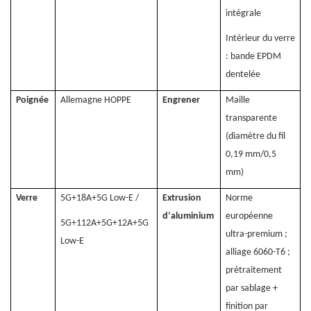
intégrale
Intérieur du verre
: bande EPDM
dentelée
Poignée
Allemagne HOPPE
Engrener
Maille
transparente
(diamètre du fil
0,19 mm/0,5
mm)
Verre
5G+18A+5G Low-E /
Extrusion
Norme
d‘aluminium
européenne
5G+112A+5G+12A+5G
ultra-premium ;
Low-E
alliage 6060-T6 ;
prétraitement
par sablage +
finition par