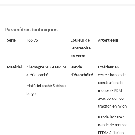
Co
Paramètres techniques
Série
T66-75
Couleur de
Argent/Noir
l‘entretoise
en verre
Matériel
Allemagne SIEGENIA M
Bande
Extérieur en
atériel caché
d‘étanchéité
verre : bande de
coextrusion de
Matériel caché Sobinco
mousse EPDM
belge
avec cordon de
traction en nylon
Bande isobare :
Bande de mousse
EPDM à flexion