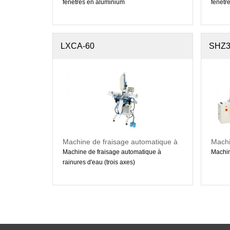
fenêtres en aluminium
fenêtr
LXCA-60
SHZ3
Machine de fraisage automatique à
Machi
rainures d'eau (trois axes)
Machine de fraisage automatique à
Machin
rainures d'eau (trois axes)