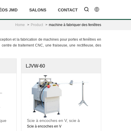
ÉOS JMD
SALONS
CONTACT
Home
Product
machine à fabriquer des fenêtres
ception et la fabrication de machines pour portes et fenêtres en
entre de traitement CNC, une fraiseuse, une rectifieuse, des
LJVW-60
ique
Scie à encoches en V, scie à
encoches en V
Scie à encoches en V