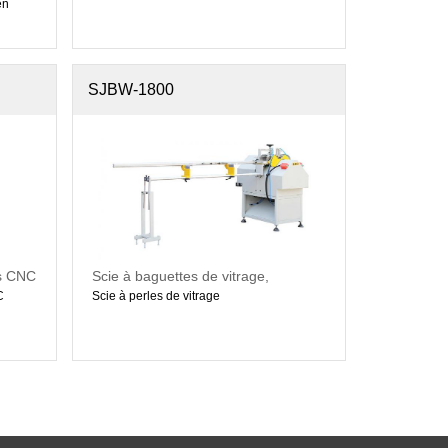
en
SJBW-1800
es CNC
Scie à baguettes de vitrage,
machine à scier les baguettes de
C
Scie à perles de vitrage
vitrage