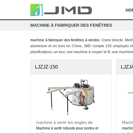
HO
MACHINE À FABRIQUER DES FENÊTRES
machine à fabriquer des fenêtres à vendre
, Usine directe, Mei
aluminium et en bois en Chine, JMD compte 230 employés et p
planificateurs, un tour, une machine à couper le fil, une machine
LJZJZ-150
LJZJ
machine à sertir les angles de
Machi
profilés en aluminium
profi
Machine à sertir robuste pour portes et
machin