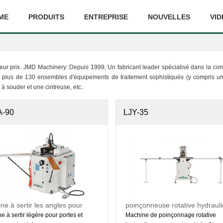
ME
PRODUITS
ENTREPRISE
NOUVELLES
VID
lleur prix. JMD Machinery: Depuis 1999, Un fabricant leader spécialisé dans la con
lus de 130 ensembles d'équipements de traitement sophistiqués (y compris un c
 à souder et une cintreuse, etc..
A-90
LJY-35
ne à sertir les angles pour
poinçonneuse rotative hydraul
lés en aluminium
e à sertir légère pour portes et
Machine de poinçonnage rotative