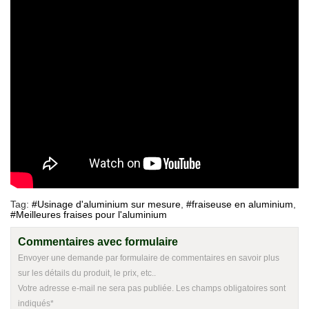
Tag:
#Usinage d'aluminium sur mesure
,
#fraiseuse en aluminium
,
#Meilleures fraises pour l'aluminium
Commentaires avec formulaire
Envoyer une demande par formulaire de commentaires en savoir plus
sur les détails du produit, le prix, etc..
Votre adresse e-mail ne sera pas publiée. Les champs obligatoires sont
indiqués*