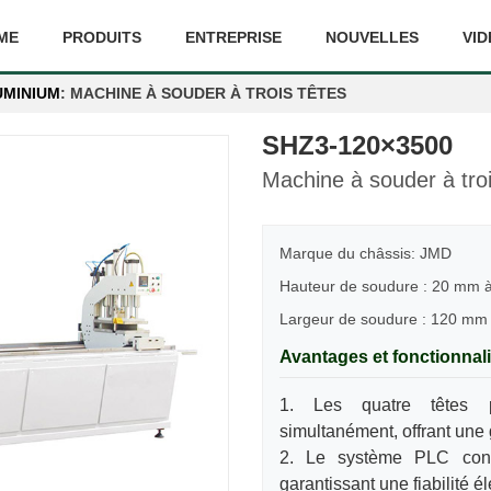
ME
PRODUITS
ENTREPRISE
NOUVELLES
VID
UMINIUM
: MACHINE À SOUDER À TROIS TÊTES
SHZ3-120×3500
Machine à souder à troi
Marque du châssis: JMD
Hauteur de soudure : 20 mm
Largeur de soudure : 120 mm
Avantages et fonctionnali
1. Les quatre têtes p
simultanément, offrant une 
2. Le système PLC cont
garantissant une fiabilité é