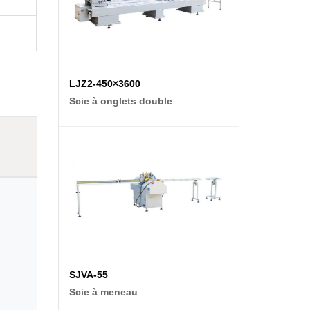
LJZ2-450×3600
Scie à onglets double
SJVA-55
Scie à meneau