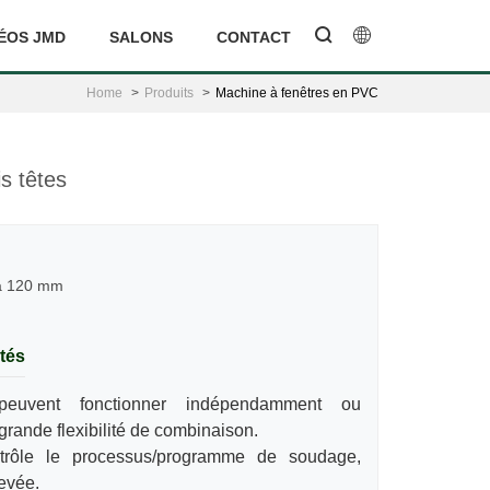
ÉOS JMD
SALONS
CONTACT
Home
Produits
Machine à fenêtres en PVC
s têtes
 à 120 mm
tés
euvent fonctionner indépendamment ou
grande flexibilité de combinaison.
rôle le processus/programme de soudage,
levée.