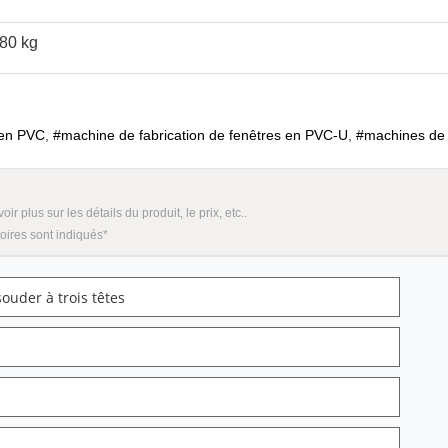
80 kg
 en PVC
,
#machine de fabrication de fenêtres en PVC-U
,
#machines de
lus sur les détails du produit, le prix, etc..
oires sont indiqués*