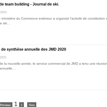
 de team building - Journal de ski.
 2021
e ministère du Commerce extérieur a organisé l'activité de constitution 
 ski....
 de synthèse annuelle des JMD 2020
 2021
de la nouvelle année, le service commercial de JMD a tenu une réunio
nnuelle....
1
Previous
2
Next