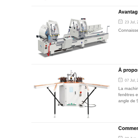
Avantage
23 Jul,
Connaisse
À propos
07 Jul,
La machine
fenêtres e
angle de 
différent
sertissag
de sertiss
Comment