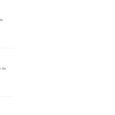
de
n de