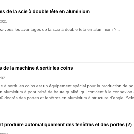
s de la scie à double tête en aluminium
 2021
z-vous les avantages de la scie à double tête en aluminium ?...
 de la machine à sertir les coins
 2021
 à sertir les coins est un équipement spécial pour la production de po
n aluminium à pont brisé de haute qualité, qui convient à la connexion
90 degrés des portes et fenêtres en aluminium à structure d'angle. Selo
s angles qui peuvent être assemblés, elle est divisée en machine de
e d'angle à une tête, machine de sertissage d'angle à double tête et m
age d'angle à quatre têtes....
 produire automatiquement des fenêtres et des portes (2)