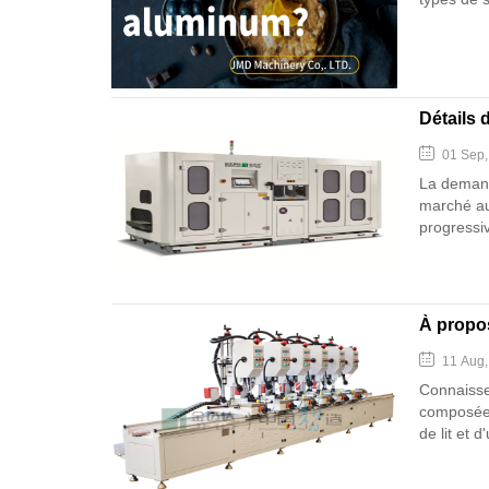
Détails 
01 Sep
La demand
marché au
progressi
fenêtres t
à un taux 
de véritab
À propos
11 Aug
Connaisse
composée 
de lit et 