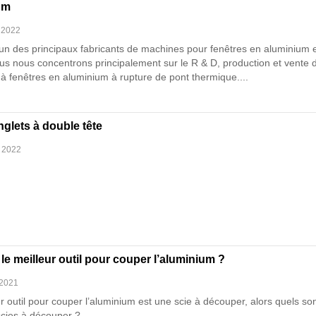
um
 2022
'un des principaux fabricants de machines pour fenêtres en aluminium 
us nous concentrons principalement sur le R & D, production et vente 
à fenêtres en aluminium à rupture de pont thermique....
nglets à double tête
, 2022
 le meilleur outil pour couper l’aluminium ?
 2021
r outil pour couper l’aluminium est une scie à découper, alors quels son
cies à découper ?...