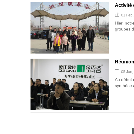
Activité
01 Feb,
Hier, notr
groupes de
Réunion
05 Jan,
Au début 
synthèse a