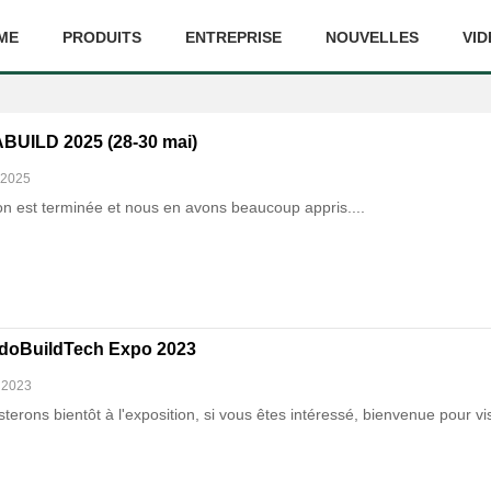
ME
PRODUITS
ENTREPRISE
NOUVELLES
VID
UILD 2025 (28-30 mai)
 2025
ion est terminée et nous en avons beaucoup appris....
ndoBuildTech Expo 2023
 2023
terons bientôt à l'exposition, si vous êtes intéressé, bienvenue pour visi