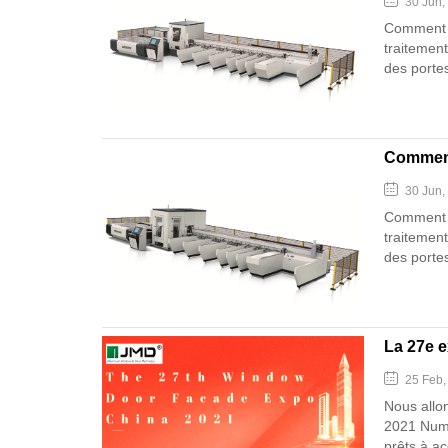
30 Jun,
Comment r
traitement
des portes
Comment
30 Jun,
Comment r
traitement
des portes
La 27e e
25 Feb,
Nous allo
2021 Numé
prêts à acc