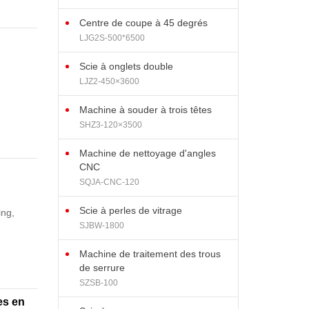
Centre de coupe à 45 degrés
LJG2S-500*6500
Scie à onglets double
LJZ2-450×3600
Machine à souder à trois têtes
SHZ3-120×3500
Machine de nettoyage d'angles
CNC
SQJA-CNC-120
Scie à perles de vitrage
ing,
SJBW-1800
Machine de traitement des trous
de serrure
SZSB-100
es en