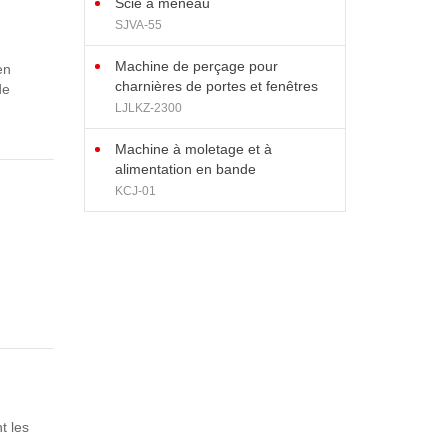
Scie à meneau
SJVA-55
Machine de perçage pour
en
charnières de portes et fenêtres
de
en aluminium
LJLKZ-2300
Machine à moletage et à
alimentation en bande
KCJ-01
t les