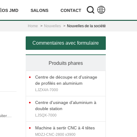
ÉOS JMD
SALONS
CONTACT
Home
Nouvelles
Nouvelles de la société
Commentaires avec formulaire
Produits phares
Centre de découpe et d'usinage
de profilés en aluminium
LJZX4A-7000
Centre d'usinage d'aluminium à
double station
ter....
LJSQX-7000
Machine à sertir CNC à 4 têtes
MDZJ-CNC-2800 x3900