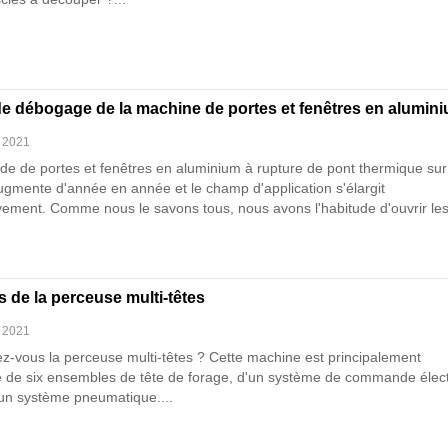
de débogage de la machine de portes et fenêtres en alumin
, 2021
e de portes et fenêtres en aluminium à rupture de pont thermique sur
gmente d'année en année et le champ d'application s'élargit
vement. Comme nous le savons tous, nous avons l'habitude d'ouvrir le
ous les jours et le taux d'utilisation des fenêtres est très élevé. Eh bien,
d'utilisation aussi élevé des équipements de portes et fenêtres, et il n'y
le opération avant d'acheter l'équipement, voici donc quelq......
 de la perceuse multi-têtes
, 2021
z-vous la perceuse multi-têtes ? Cette machine est principalement
de six ensembles de tête de forage, d'un système de commande élec
d'un système pneumatique....