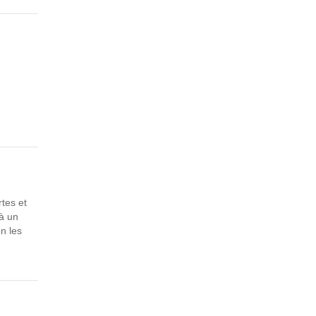
rtes et
 à un
n les
achine