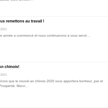
s remettons au travail !
 2021
le année a commencé et nous continuerons à vous servir....
An chinois!
 2021
rons que le nouvel an chinois 2020 vous apportera bonheur, joie et
rospérité. Merci....