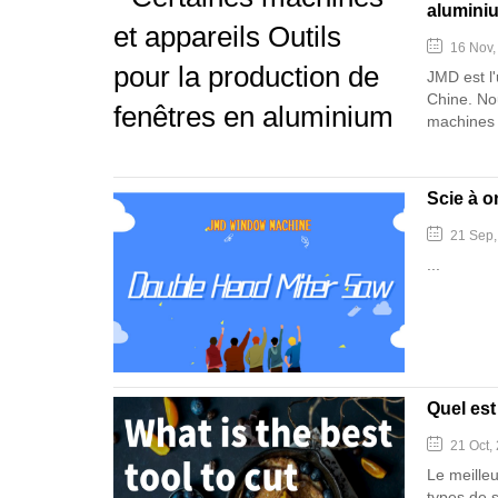
alumini
16 Nov,
JMD est l
Chine. No
machines 
Scie à o
21 Sep
...
Quel est
21 Oct,
Le meilleu
types de s