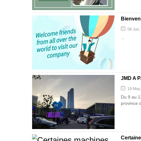
Bienvenu
08 Jun,
...
JMD A 
19 May
Du 9 au 1
province d
Certaine